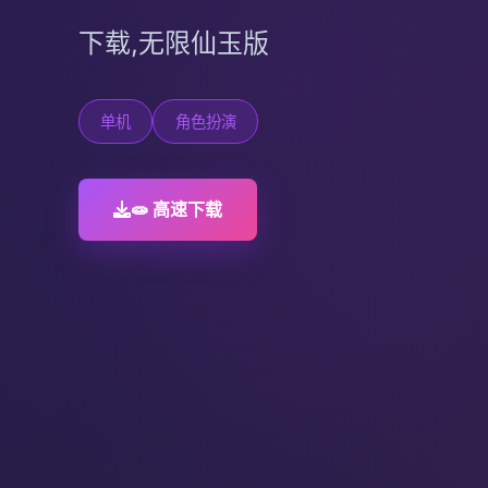
下载,无限仙玉版
单机
角色扮演
🧫 高速下载