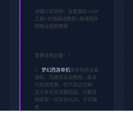
详细介绍说明：全套源码+GM
工具+双端编译教程+局域网外
网架设视频教程
重要说明必看！！：
1、
梦幻西游单机
版本包括全套
源码，及建架设设教程。虽说
已经很完善，但不保证完美！
这点老手应该都知道，只要是
网单就一定存在BUG，不可避
免
2、本站录制了详细的局域网及
外网架设教程（外网请根据视